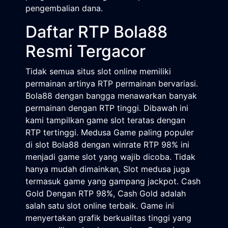
pengembalian dana.
Daftar RTP Bola88
Resmi Tergacor
Tidak semua situs slot online memiliki
permainan artinya RTP permainan bervariasi.
Bola88 dengan bangga menawarkan banyak
permainan dengan RTP tinggi. Dibawah ini
kami tampilkan game slot teratas dengan
RTP tertinggi. Medusa Game paling populer
di slot Bola88 dengan winrate RTP 98% ini
menjadi game slot yang wajib dicoba. Tidak
hanya mudah dimainkan, Slot medusa juga
termasuk game yang gampang jackpot. Cash
Gold Dengan RTP 98%, Cash Gold adalah
salah satu slot online terbaik. Game ini
menyertakan grafik berkualitas tinggi yang