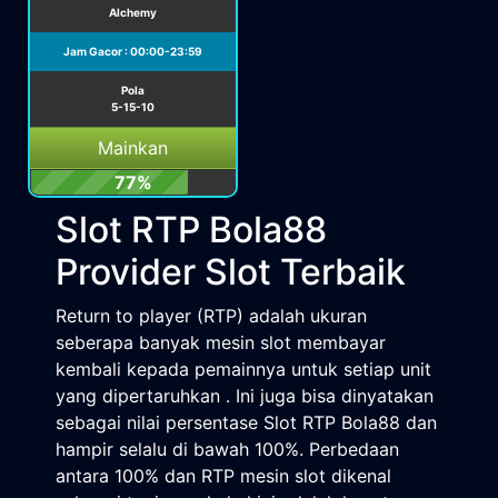
Alchemy
Jam Gacor : 00:00-23:59
Pola
5-15-10
Mainkan
77%
Slot RTP Bola88
Provider Slot Terbaik
Return to player (RTP) adalah ukuran
seberapa banyak mesin slot membayar
kembali kepada pemainnya untuk setiap unit
yang dipertaruhkan . Ini juga bisa dinyatakan
sebagai nilai persentase Slot RTP Bola88 dan
hampir selalu di bawah 100%. Perbedaan
antara 100% dan RTP mesin slot dikenal