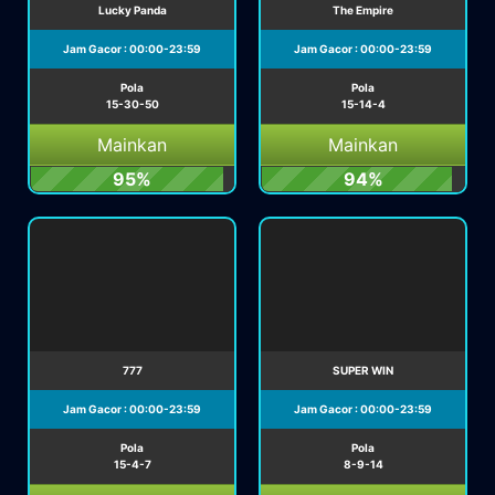
Lucky Panda
The Empire
Jam Gacor : 00:00-23:59
Jam Gacor : 00:00-23:59
Pola
Pola
15-30-50
15-14-4
Mainkan
Mainkan
95%
94%
777
SUPER WIN
Jam Gacor : 00:00-23:59
Jam Gacor : 00:00-23:59
Pola
Pola
15-4-7
8-9-14