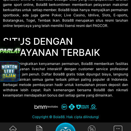
game sport online, Bola88 berkomitmen memberikan pelayanan maksimal
berkualitas untuk setiap member. Bola88 tidak hanya menyajikan permainan
sportbook, ada juga game Poker, Live Casino, Idnlive, Slots, E-sports,
Bolatangkas, Togel, Tembak ikan. Bola88 merupakan situs resmi taruhan
online terpercaya yang telah memiliki lisensi resmi dari PAGCOR.
SITUS DENGAN
PELAYANAN TERBAIK
Untuk meningkatkan kenyamanan permainan, Bola88 memberikan fasilitas
berupa layanan livechat interaktif dengan customer service profesional
selama 24 jam penuh. Daftar Bola88 gratis tidak dipungut biaya, langsung
bisa memainkan semua game terbaik pilihan paling populer di Indonesia.
Berbagai metode pembayaran hadir untuk kemudahan proses deposit dan
withdraw lebih cepat. Raih kemenangan bersama Bola88 dan nikmati
kesempatan mendapatkan bonus dari setiap game yang dimainkan.
Copyright © Bola88. Hak cipta dilindungi